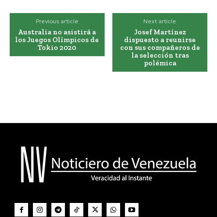
Previous article
Next article
Australia no asistirá a
Josef Martínez
los Juegos Olímpicos de
dispuesto a reunirse
Tokio 2020
con sus compañeros de
la selección tras
polémica