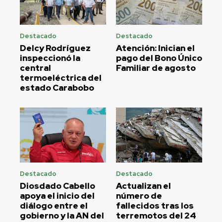
Destacado
Destacado
Delcy Rodríguez
Atención: Inician el
inspeccionó la
pago del Bono Único
central
Familiar de agosto
termoeléctrica del
estado Carabobo
Destacado
Destacado
Diosdado Cabello
Actualizan el
apoya el inicio del
número de
diálogo entre el
fallecidos tras los
gobierno y la AN del
terremotos del 24