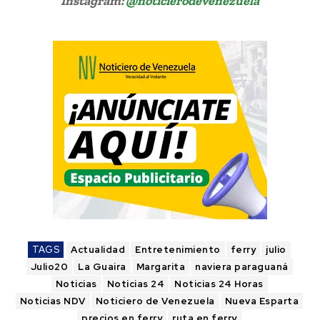
Instagram:
@noticierodevenezuela
TAGS
Actualidad
Entretenimiento
ferry
julio
Julio20
La Guaira
Margarita
naviera paraguaná
Noticias
Noticias 24
Noticias 24 Horas
Noticias NDV
Noticiero de Venezuela
Nueva Esparta
precios en ferry
ruta en ferry