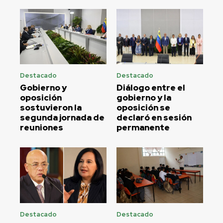
Destacado
Destacado
Gobierno y
Diálogo entre el
oposición
gobierno y la
sostuvieron la
oposición se
segunda jornada de
declaró en sesión
reuniones
permanente
Destacado
Destacado