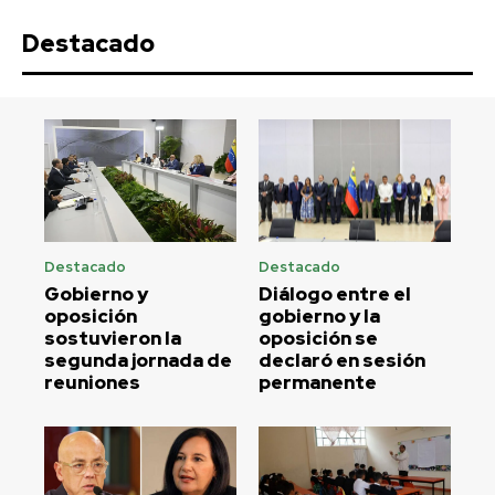
Destacado
Destacado
Destacado
Gobierno y
Diálogo entre el
oposición
gobierno y la
sostuvieron la
oposición se
segunda jornada de
declaró en sesión
reuniones
permanente