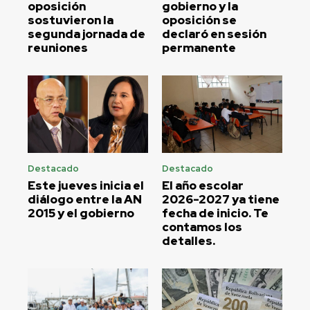
oposición
gobierno y la
sostuvieron la
oposición se
segunda jornada de
declaró en sesión
reuniones
permanente
Destacado
Destacado
Este jueves inicia el
El año escolar
diálogo entre la AN
2026-2027 ya tiene
2015 y el gobierno
fecha de inicio. Te
contamos los
detalles.