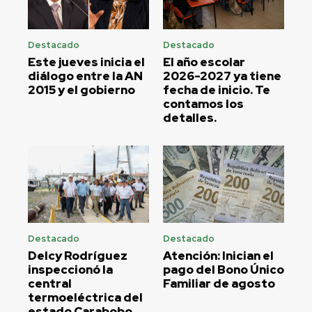
Destacado
Destacado
Este jueves inicia el
El año escolar
diálogo entre la AN
2026-2027 ya tiene
2015 y el gobierno
fecha de inicio. Te
contamos los
detalles.
Destacado
Destacado
Delcy Rodríguez
Atención: Inician el
inspeccionó la
pago del Bono Único
central
Familiar de agosto
termoeléctrica del
estado Carabobo