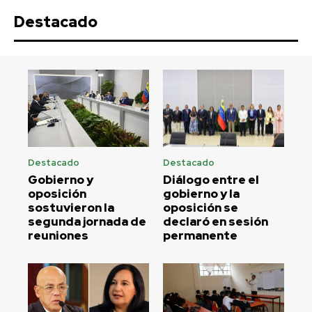
Destacado
Destacado
Destacado
Gobierno y
Diálogo entre el
oposición
gobierno y la
sostuvieron la
oposición se
segunda jornada de
declaró en sesión
reuniones
permanente