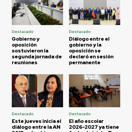
Destacado
Destacado
Gobierno y
Diálogo entre el
oposición
gobierno y la
sostuvieron la
oposición se
segunda jornada de
declaró en sesión
reuniones
permanente
Destacado
Destacado
Este jueves inicia el
El año escolar
diálogo entre la AN
2026-2027 ya tiene