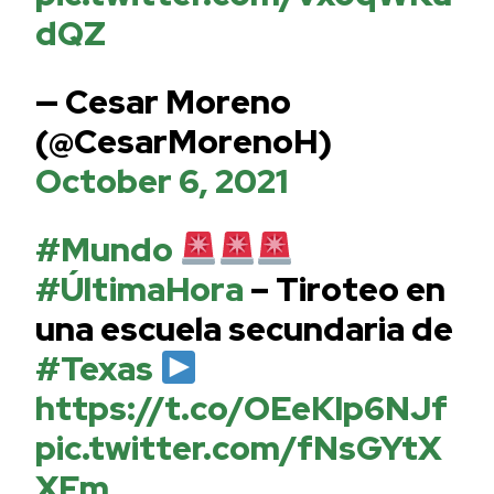
dQZ
— Cesar Moreno
(@CesarMorenoH)
October 6, 2021
#Mundo
#ÚltimaHora
– Tiroteo en
una escuela secundaria de
#Texas
https://t.co/OEeKIp6NJf
pic.twitter.com/fNsGYtX
XFm