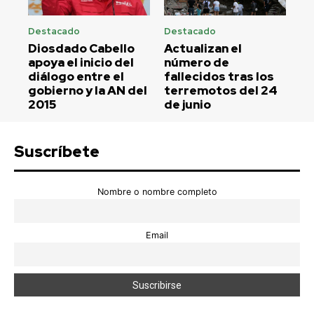
Destacado
Destacado
Diosdado Cabello
Actualizan el
apoya el inicio del
número de
diálogo entre el
fallecidos tras los
gobierno y la AN del
terremotos del 24
2015
de junio
Suscríbete
Nombre o nombre completo
Email