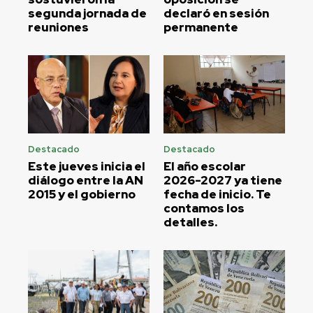
segunda jornada de
declaró en sesión
reuniones
permanente
Destacado
Destacado
Este jueves inicia el
El año escolar
diálogo entre la AN
2026-2027 ya tiene
2015 y el gobierno
fecha de inicio. Te
contamos los
detalles.