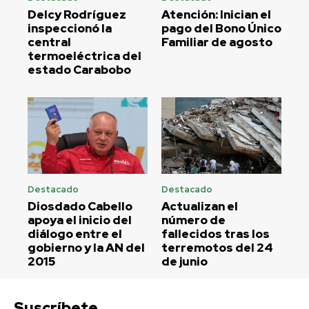
Delcy Rodríguez
Atención: Inician el
inspeccionó la
pago del Bono Único
central
Familiar de agosto
termoeléctrica del
estado Carabobo
Destacado
Destacado
Diosdado Cabello
Actualizan el
apoya el inicio del
número de
diálogo entre el
fallecidos tras los
gobierno y la AN del
terremotos del 24
2015
de junio
Suscríbete