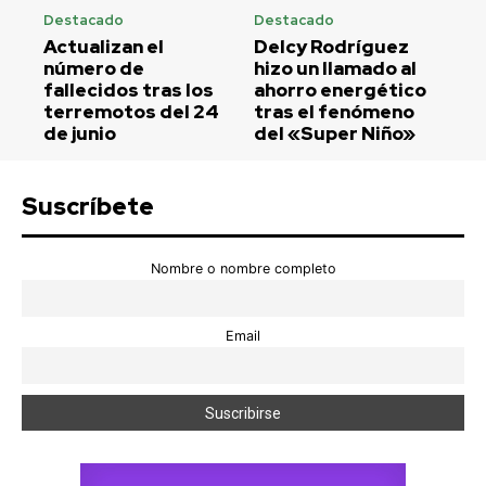
Destacado
Destacado
Actualizan el
Delcy Rodríguez
número de
hizo un llamado al
fallecidos tras los
ahorro energético
terremotos del 24
tras el fenómeno
de junio
del «Super Niño»
Suscríbete
Nombre o nombre completo
Email