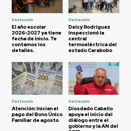
Destacado
Destacado
El año escolar
Delcy Rodríguez
2026-2027 ya tiene
inspeccionó la
fecha de inicio. Te
central
contamos los
termoeléctrica del
detalles.
estado Carabobo
Destacado
Destacado
Atención: Inician el
Diosdado Cabello
pago del Bono Único
apoya el inicio del
Familiar de agosto
diálogo entre el
gobierno y la AN del