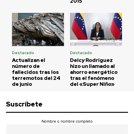
2015
Destacado
Destacado
Actualizan el
Delcy Rodríguez
número de
hizo un llamado al
fallecidos tras los
ahorro energético
terremotos del 24
tras el fenómeno
de junio
del «Super Niño»
Suscríbete
Nombre o nombre completo