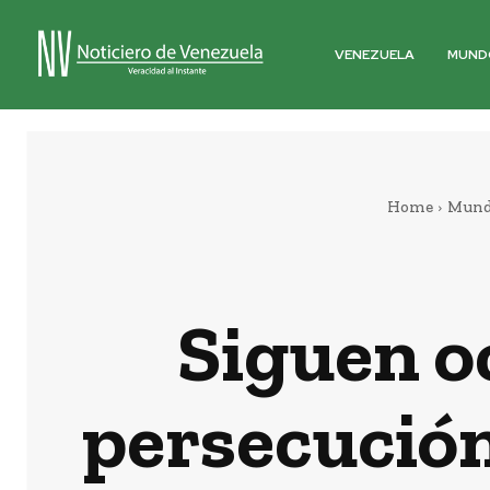
VENEZUELA
MUND
Home
Mun
Siguen o
persecución