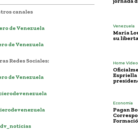
jornada 
tros canales
Venezuela
ero de Venezuela
María Lo
su libert
ero de Venezuela
as Redes Sociales:
Home Vídeo
Oficialme
Espriella
ero de Venezuela
presiden
cierodevenezuela
Economía
ierodevenezuela
Pagan Bo
Correspo
Formació
dv_noticias