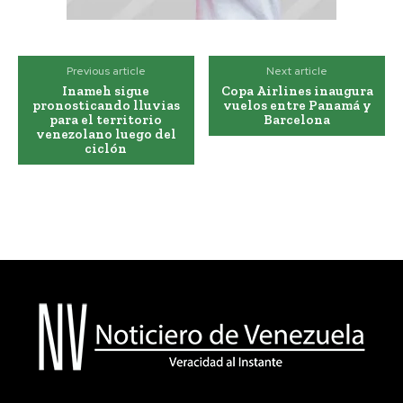
Previous article
Next article
Inameh sigue
Copa Airlines inaugura
pronosticando lluvias
vuelos entre Panamá y
para el territorio
Barcelona
venezolano luego del
ciclón