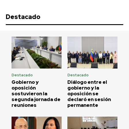
Destacado
Destacado
Destacado
Gobierno y
Diálogo entre el
oposición
gobierno y la
sostuvieron la
oposición se
segunda jornada de
declaró en sesión
reuniones
permanente