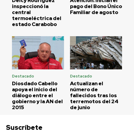
Delcy Rodríguez
Atención: Inician el
inspeccionó la
pago del Bono Único
central
Familiar de agosto
termoeléctrica del
estado Carabobo
Destacado
Destacado
Diosdado Cabello
Actualizan el
apoya el inicio del
número de
diálogo entre el
fallecidos tras los
gobierno y la AN del
terremotos del 24
2015
de junio
Suscríbete