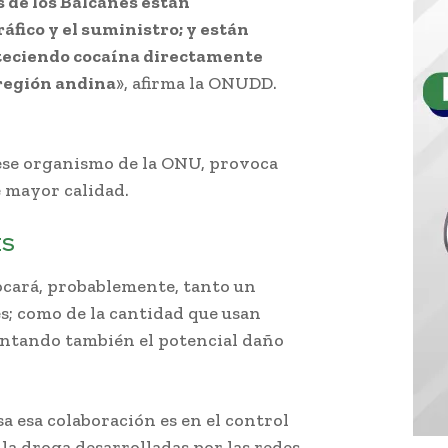
 de los Balcanes están
áfico y el suministro; y están
teciendo cocaína directamente
 región andina
», afirma la ONUDD.
 ese organismo de la ONU, provoca
 mayor calidad.
ES
ocará, probablemente, tanto un
; como de la cantidad que usan
ntando también el potencial daño
sa esa colaboración es en el control
la droga desarrolladas por las redes