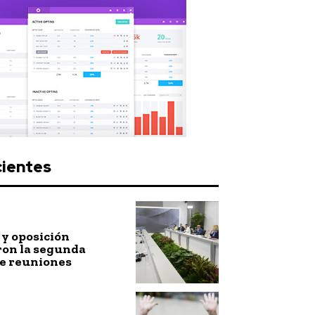
cientes
y oposición
ron la segunda
de reuniones