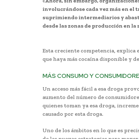
«
Ahora, sin embargo, organizaciones
involucrándose cada vez más en el tr
suprimiendo intermediarios y abas
desde las zonas de producción en la
ONU aumento de uso de cocaína
Esta creciente competencia, explica
que haya más cocaína disponible y de
MÁS CONSUMO Y CONSUMIDOR
Un acceso más fácil a esa droga prov
aumento del número de consumidores
quienes toman ya esa droga, increme
causado por esta droga.
Uno de los ámbitos en lo que es preci
de las nuevas estrategias para mover 