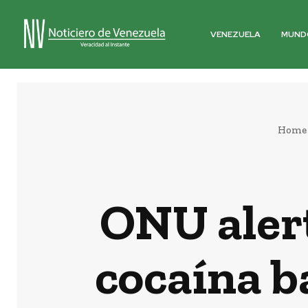
VENEZUELA
MUND
Home
ONU aler
cocaína b