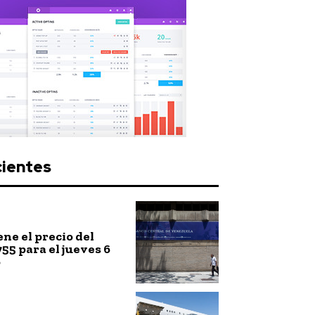
cientes
ne el precio del
755 para el jueves 6
o