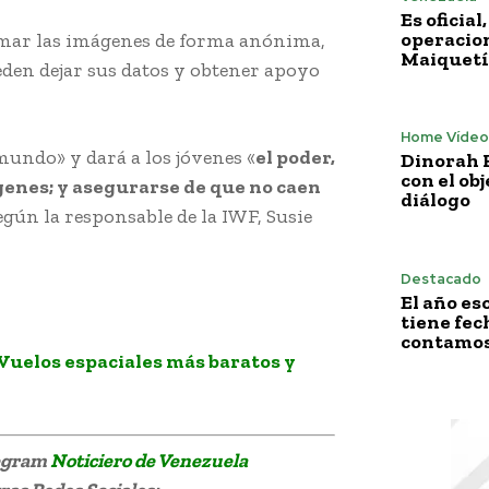
Es oficia
operacion
amar las imágenes de forma anónima,
Maiquetí
eden dejar sus datos y obtener apoyo
Home Vídeo
mundo» y dará a los jóvenes «
el poder,
Dinorah F
con el obj
ágenes; y asegurarse de que no caen
diálogo
según la responsable de la IWF, Susie
Destacado
El año es
tiene fech
contamos 
Vuelos espaciales más baratos y
legram
Noticiero de Venezuela