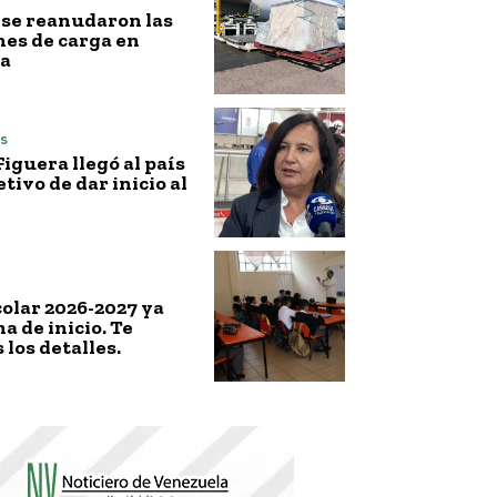
l, se reanudaron las
es de carga en
a
s
iguera llegó al país
etivo de dar inicio al
colar 2026-2027 ya
a de inicio. Te
los detalles.