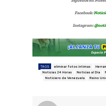
Síguenos
en Nuestr
Facebook:
Notici
Instagram:
@noti
TAGS
eliminar fotos íntimas
Herram
Noticias 24 Horas
Noticias al Día
Noticiero de Venezuela
Reino Un