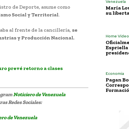
Venezuela
nistro de Deporte, asume como
María Lo
su libert
smo Social y Territorial
.
ba al frente de la cancillería,
se
Home Vídeo
strias y Producción Nacional.
Oficialme
Espriella
presiden
 en el gabinete
ro prevé retorno a clases
Economía
Pagan Bo
Correspo
Formació
legram
Noticiero de Venezuela
as Redes Sociales:
ero de Venezuela