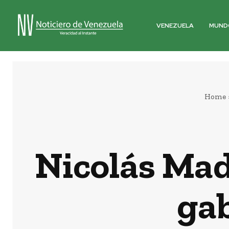
VENEZUELA
MUND
Home
Nicolás Mad
gab