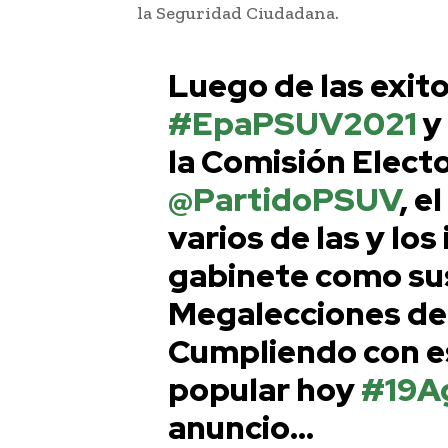
la Seguridad Ciudadana.
Luego de las exit
#EpaPSUV2021
y 
la Comisión Electo
@PartidoPSUV
, e
varios de las y lo
gabinete como sus
Megalecciones de
Cumpliendo con 
popular hoy
#19A
anuncio…