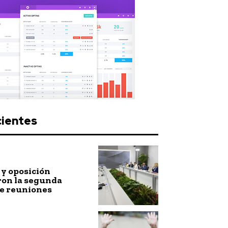
cientes
y oposición
ron la segunda
de reuniones