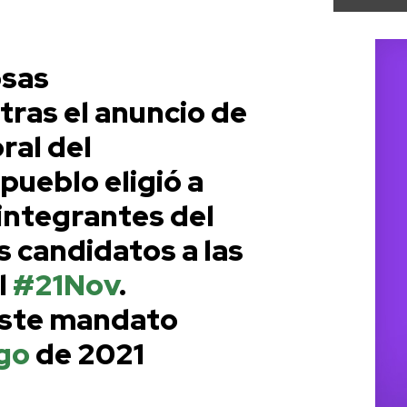
osas
tras el anuncio de
ral del
l pueblo eligió a
s integrantes del
 candidatos a las
l
#21Nov
.
este mandato
go
de 2021