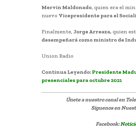
Mervin Maldonado
, quien era el mi
nuevo
Vicepresidente para el Sociali
Finalmente,
Jorge Arreaza,
quien esta
desempeñará como ministro de Indu
Union Radio
Maduro anuncia cambios
Continua Leyendo:
Presidente Madu
presenciales para octubre 2021
Únete a nuestro canal en Te
Síguenos
en Nuestr
Facebook:
Notici