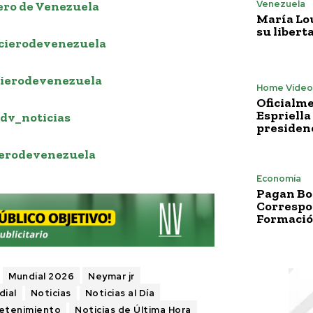
Venezuela
ero de Venezuela
María Lo
su libert
cierodevenezuela
ierodevenezuela
Home Vídeo
Oficialme
Espriella
dv_noticias
presiden
erodevenezuela
Economía
Pagan Bo
Correspo
Formació
Mundial 2026
Neymar jr
dial
Noticias
Noticias al Día
retenimiento
Noticias de Última Hora