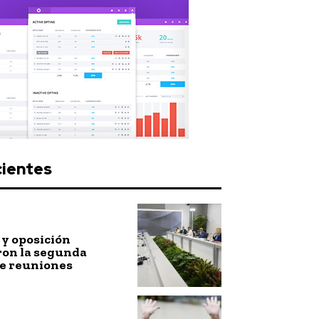
cientes
y oposición
ron la segunda
de reuniones