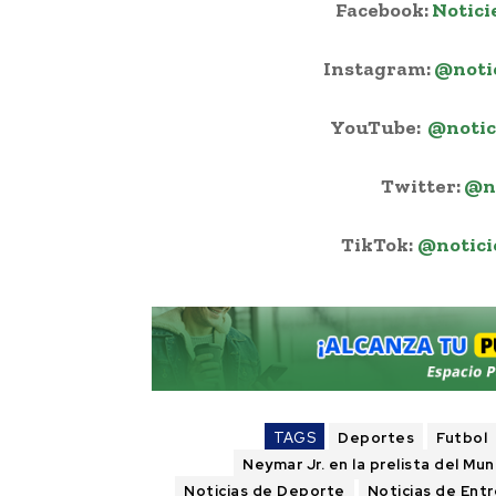
Facebook:
Notici
Instagram:
@noti
YouTube:
@notic
Twitter:
@n
TikTok:
@notici
TAGS
Deportes
Futbol
Neymar Jr. en la prelista del Mun
Noticias de Deporte
Noticias de Ent