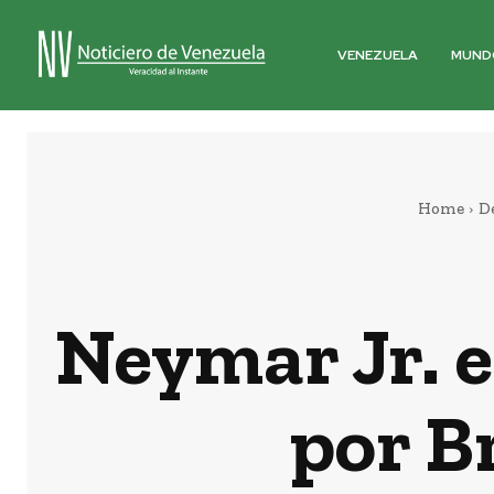
VENEZUELA
MUND
Home
D
Neymar Jr. e
por B