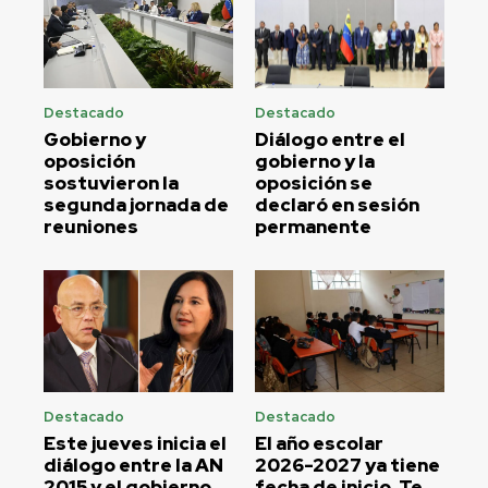
Destacado
Destacado
Gobierno y
Diálogo entre el
oposición
gobierno y la
sostuvieron la
oposición se
segunda jornada de
declaró en sesión
reuniones
permanente
Destacado
Destacado
Este jueves inicia el
El año escolar
diálogo entre la AN
2026-2027 ya tiene
2015 y el gobierno
fecha de inicio. Te