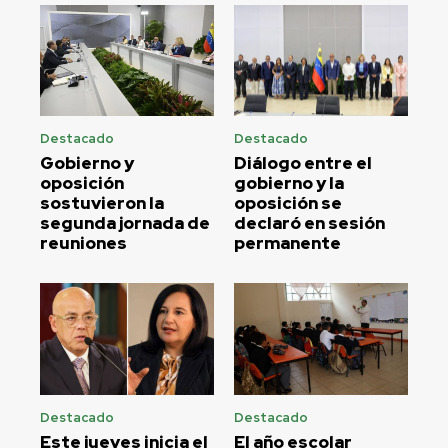
Destacado
Destacado
Gobierno y
Diálogo entre el
oposición
gobierno y la
sostuvieron la
oposición se
segunda jornada de
declaró en sesión
reuniones
permanente
Destacado
Destacado
Este jueves inicia el
El año escolar