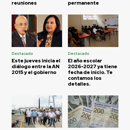
reuniones
permanente
Destacado
Destacado
Este jueves inicia el
El año escolar
diálogo entre la AN
2026-2027 ya tiene
2015 y el gobierno
fecha de inicio. Te
contamos los
detalles.