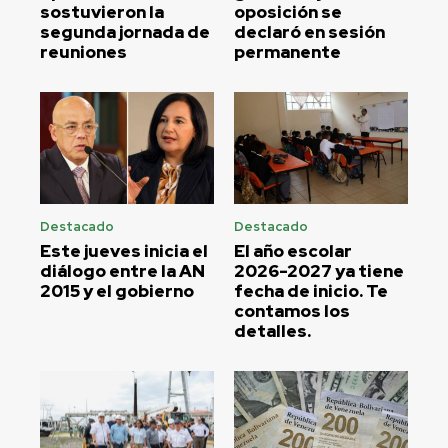
sostuvieron la
oposición se
segunda jornada de
declaró en sesión
reuniones
permanente
Destacado
Destacado
Este jueves inicia el
El año escolar
diálogo entre la AN
2026-2027 ya tiene
2015 y el gobierno
fecha de inicio. Te
contamos los
detalles.