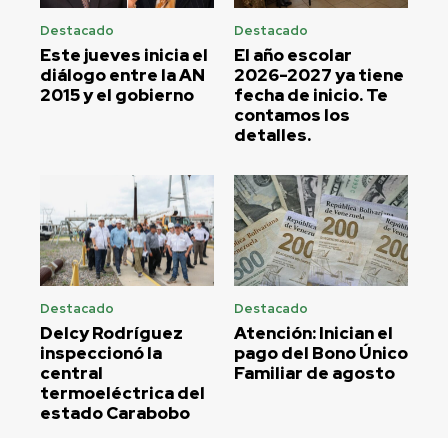
Destacado
Destacado
Este jueves inicia el
El año escolar
diálogo entre la AN
2026-2027 ya tiene
2015 y el gobierno
fecha de inicio. Te
contamos los
detalles.
Destacado
Destacado
Delcy Rodríguez
Atención: Inician el
inspeccionó la
pago del Bono Único
central
Familiar de agosto
termoeléctrica del
estado Carabobo