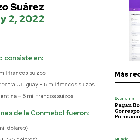
zo Suárez
y 2, 2022
o consiste en:
mil francos suizos
Más re
ontra Uruguay – 6 mil francos suizos
gentina – 5 mil francos suizos
Economía
Pagan Bo
Correspo
iones de la Conmebol fueron:
Formació
mil dólares)
51,235 dólares)
Mundo