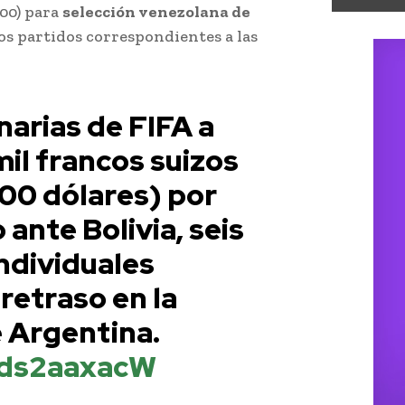
00) para
selección venezolana de
os partidos correspondientes a las
narias de FIFA a
il francos suizos
00 dólares) por
ante Bolivia, seis
ndividuales
retraso en la
e Argentina.
Cds2aaxacW