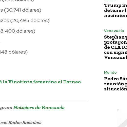
Trump i
os (30,741 dólares)
detener l
nacimien
uizos (20,495 dólares)
(18,400 dólares)
Venezuela
Stephany
s
protagoni
de CLX I
,148 dólares)
con signi
Venezue
Mundo
Pedro Sá
á la Vinotinto femenina el Torneo
reunión p
situación
legram
Noticiero de Venezuela
as Redes Sociales: