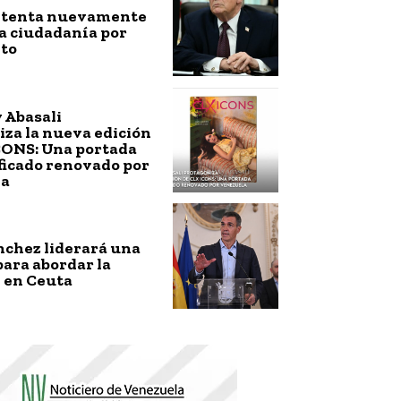
ntenta nuevamente
a ciudadanía por
to
 Abasali
za la nueva edición
CONS: Una portada
ficado renovado por
la
nchez liderará una
ara abordar la
 en Ceuta