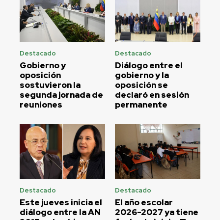
Destacado
Destacado
Gobierno y
Diálogo entre el
oposición
gobierno y la
sostuvieron la
oposición se
segunda jornada de
declaró en sesión
reuniones
permanente
Destacado
Destacado
Este jueves inicia el
El año escolar
diálogo entre la AN
2026-2027 ya tiene