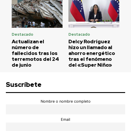
Destacado
Destacado
Actualizan el
Delcy Rodríguez
número de
hizo un llamado al
fallecidos tras los
ahorro energético
terremotos del 24
tras el fenómeno
de junio
del «Super Niño»
Suscríbete
Nombre o nombre completo
Email