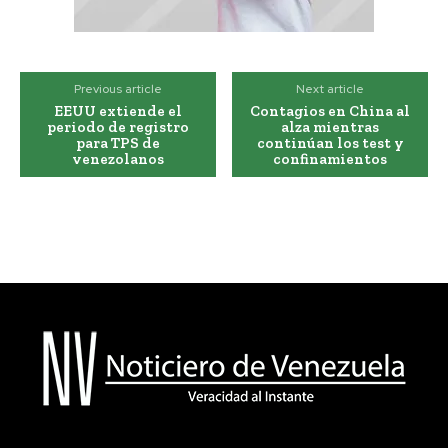
Previous article
Next article
EEUU extiende el
Contagios en China al
periodo de registro
alza mientras
para TPS de
continúan los test y
venezolanos
confinamientos