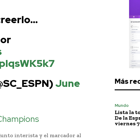
creerlo…
or
s
VpIqsWK5k7
(@SC_ESPN)
June
Más re
Mundo
Lista la 
 Champions
De la Esp
viernes 7
unto interista y el marcador al