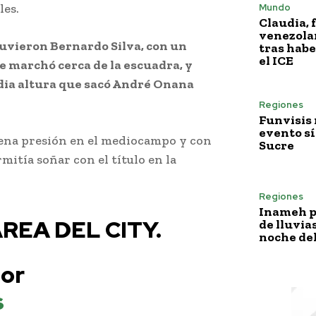
les.
Mundo
Claudia, 
venezola
tuvieron Bernardo Silva, con un
tras habe
el ICE
se marchó cerca de la escuadra, y
dia altura que sacó André Onana
Regiones
Funvisis
evento sí
ena presión en el mediocampo y con
Sucre
mitía soñar con el título en la
Regiones
Inameh p
REA DEL CITY.
de lluvia
noche del
or
s