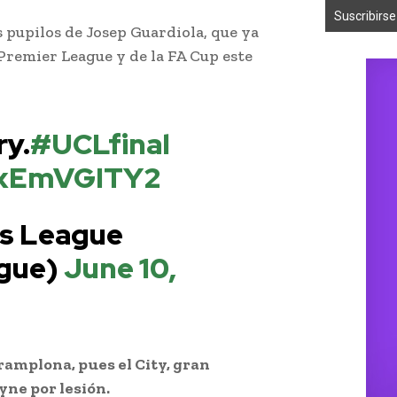
os pupilos de Josep Guardiola, que ya
remier League y de la FA Cup este
ry.
#UCLfinal
/8xEmVGITY2
s League
gue)
June 10,
ramplona, pues el City, gran
yne por lesión.