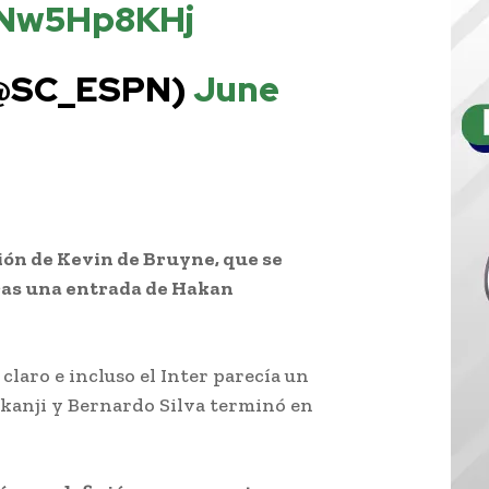
/qNw5Hp8KHj
(@SC_ESPN)
June
esión de Kevin de Bruyne, que se
tras una entrada de Hakan
laro e incluso el Inter parecía un
Akanji y Bernardo Silva terminó en