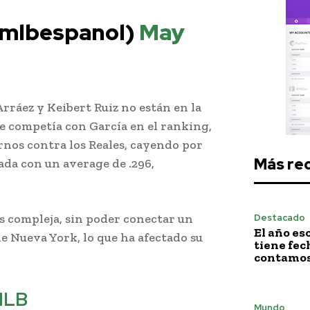
@mlbespanol)
May
Arráez y Keibert Ruiz no están en la
e competía con García en el ranking,
rnos contra los Reales, cayendo por
Más re
nada con un average de .296,
s compleja, sin poder conectar un
Destacado
El año es
de Nueva York, lo que ha afectado su
tiene fech
contamos 
MLB
Mundo