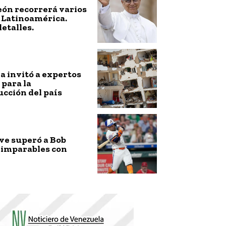
eón recorrerá varios
 Latinoamérica.
detalles.
 invitó a expertos
 para la
cción del país
ve superó a Bob
 imparables con