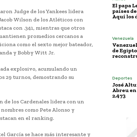
El papa L
países de
aron Judge de los Yankees lidera
Aquí los 
Jacob Wilson de los Atléticos con
taca con .341, mientras que otros
antienen promedios cercanos a
Venezuela
osiciona como el sexto mejor bateador,
Venezuela
de Egipto
anda y Bobby Witt Jr.
reconstru
rada explosivo, acumulando un
os 29 turnos, demostrando su
Deportes
José Altu
Abreu en
2.473
 de los Cardenales lidera con un
s nombres como Pete Alonso y
estacan en el ranking.
el García se hace más interesante y