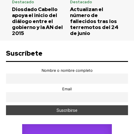
Destacado
Destacado
Diosdado Cabello
Actualizan el
apoya el inicio del
número de
diálogo entre el
fallecidos tras los
gobierno y la AN del
terremotos del 24
2015
de junio
Suscríbete
Nombre o nombre completo
Email