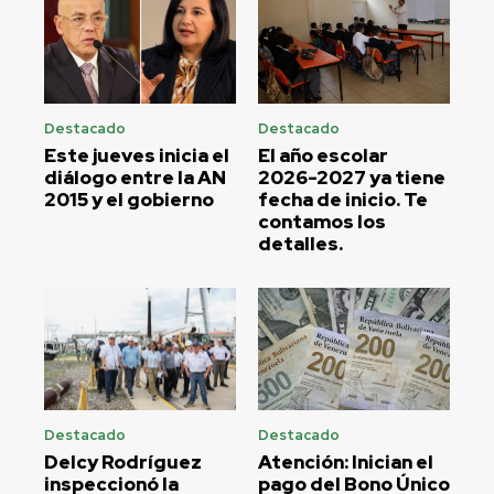
Destacado
Destacado
Este jueves inicia el
El año escolar
diálogo entre la AN
2026-2027 ya tiene
2015 y el gobierno
fecha de inicio. Te
contamos los
detalles.
Destacado
Destacado
Delcy Rodríguez
Atención: Inician el
inspeccionó la
pago del Bono Único