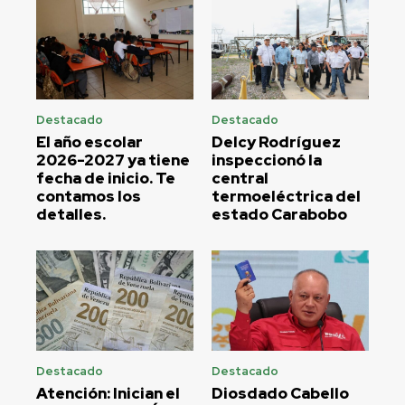
Destacado
Destacado
El año escolar
Delcy Rodríguez
2026-2027 ya tiene
inspeccionó la
fecha de inicio. Te
central
contamos los
termoeléctrica del
detalles.
estado Carabobo
Destacado
Destacado
Atención: Inician el
Diosdado Cabello