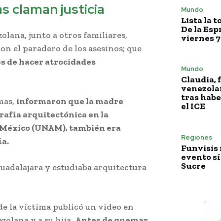
as claman justicia
Mundo
Lista la 
De la Esp
olana, junto a otros familiares,
viernes 7
con el paradero de los asesinos; que
s de hacer atrocidades
Mundo
Claudia, 
venezola
tras habe
imas,
informaron que la madre
el ICE
rafía arquitectónica en la
México (UNAM), también era
Regiones
ía.
Funvisis
evento sí
Sucre
Guadalajara y estudiaba arquitectura
de la víctima publicó un video en
zolana y a su hija.
Antes de quemar