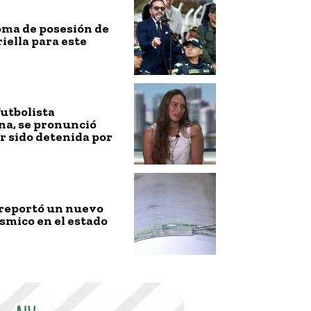
toma de posesión de
riella para este
futbolista
na, se pronunció
r sido detenida por
 reportó un nuevo
smico en el estado