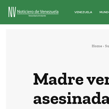
VENEZUELA
MUND
Home
Su
Madre ven
asesinada