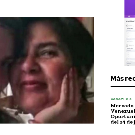
Más re
Venezuela
Mercado 
Venezuela
Oportuni
del 24 de 