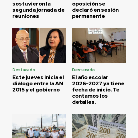
sostuvieron la
oposición se
segunda jornada de
declaró en sesión
reuniones
permanente
Destacado
Destacado
Este jueves inicia el
El año escolar
diálogo entre la AN
2026-2027 ya tiene
2015 y el gobierno
fecha de inicio. Te
contamos los
detalles.