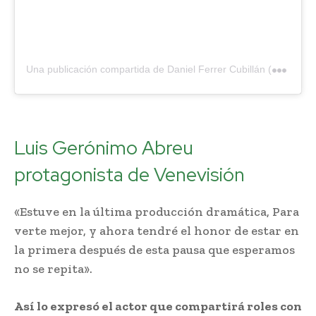
U
na publicación compartida de Daniel Ferrer Cubillán (@danielferrerc)
Luis Gerónimo Abreu
protagonista de Venevisión
«Estuve en la última producción dramática, Para
verte mejor, y ahora tendré el honor de estar en
la primera después de esta pausa que esperamos
no se repita».
Así lo expresó el actor que compartirá roles con