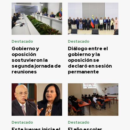
Destacado
Destacado
Gobierno y
Diálogo entre el
oposición
gobierno y la
sostuvieron la
oposición se
segunda jornada de
declaró en sesión
reuniones
permanente
Destacado
Destacado
Este jueves inicia el
El año escolar