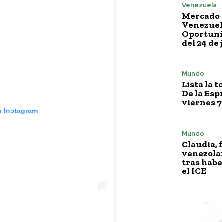
Venezuela
Mercado 
Venezuela
Oportuni
del 24 de 
Mundo
Lista la 
De la Esp
viernes 7
n Instagram
Mundo
Claudia, 
venezola
tras habe
el ICE