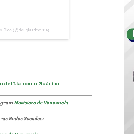
s Rico (@douglasricovzla)
n del Llano» en Guárico
legram
Noticiero de Venezuela
as Redes Sociales: