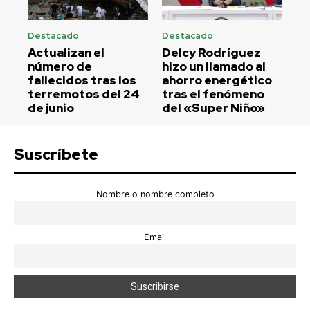
Destacado
Destacado
Actualizan el
Delcy Rodríguez
número de
hizo un llamado al
fallecidos tras los
ahorro energético
terremotos del 24
tras el fenómeno
de junio
del «Super Niño»
Suscríbete
Nombre o nombre completo
Email