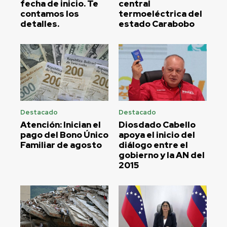
fecha de inicio. Te
central
contamos los
termoeléctrica del
detalles.
estado Carabobo
Destacado
Destacado
Atención: Inician el
Diosdado Cabello
pago del Bono Único
apoya el inicio del
Familiar de agosto
diálogo entre el
gobierno y la AN del
2015