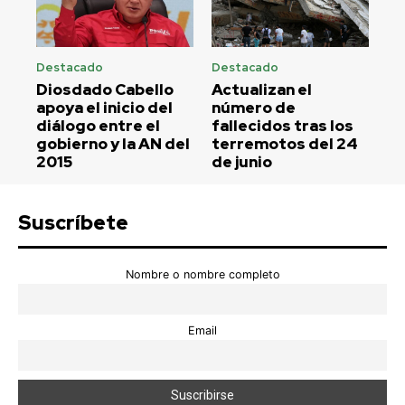
Destacado
Destacado
Diosdado Cabello
Actualizan el
apoya el inicio del
número de
diálogo entre el
fallecidos tras los
gobierno y la AN del
terremotos del 24
2015
de junio
Suscríbete
Nombre o nombre completo
Email