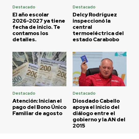
Destacado
Destacado
El año escolar
Delcy Rodríguez
2026-2027 ya tiene
inspeccionó la
fecha de inicio. Te
central
contamos los
termoeléctrica del
detalles.
estado Carabobo
Destacado
Destacado
Atención: Inician el
Diosdado Cabello
pago del Bono Único
apoya el inicio del
Familiar de agosto
diálogo entre el
gobierno y la AN del
2015