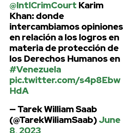
@IntlCrimCourt
Karim
Khan: donde
intercambiamos opiniones
en relación a los logros en
materia de protección de
los Derechos Humanos en
#Venezuela
pic.twitter.com/s4p8Ebw
HdA
— Tarek William Saab
(@TarekWiliamSaab)
June
8, 2023