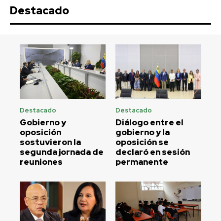
Destacado
Destacado
Destacado
Gobierno y
Diálogo entre el
oposición
gobierno y la
sostuvieron la
oposición se
segunda jornada de
declaró en sesión
reuniones
permanente