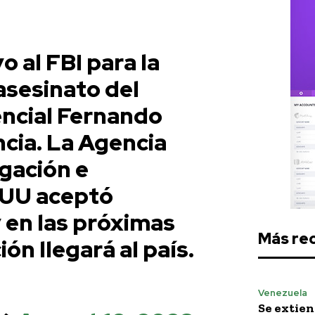
o al FBI para la
asesinato del
encial Fernando
ncia. La Agencia
igación e
EUU aceptó
 en las próximas
Más re
ón llegará al país.
Venezuela
Se extie