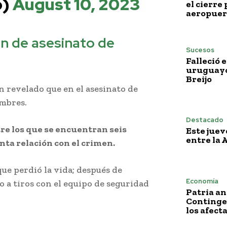
o)
August 10, 2023
el cierre 
aeropuer
ón de asesinato de
Sucesos
Falleció e
uruguayo
Breijo
 revelado que en el asesinato de
ombres.
Destacado
re los que se encuentran seis
Este juev
entre la 
ta relación con el crimen.
ue perdió la vida; después de
Economía
 a tiros con el equipo de seguridad
Patria a
Continge
los afect