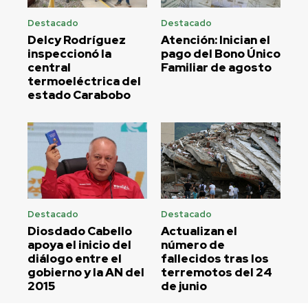
Destacado
Destacado
Delcy Rodríguez
Atención: Inician el
inspeccionó la
pago del Bono Único
central
Familiar de agosto
termoeléctrica del
estado Carabobo
Destacado
Destacado
Diosdado Cabello
Actualizan el
apoya el inicio del
número de
diálogo entre el
fallecidos tras los
gobierno y la AN del
terremotos del 24
2015
de junio