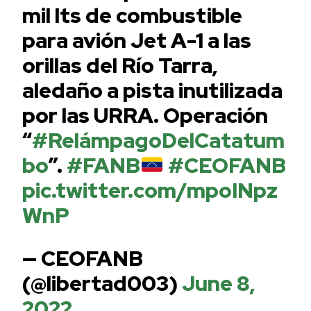
mil lts de combustible
para avión Jet A-1 a las
orillas del Río Tarra,
aledaño a pista inutilizada
por las URRA. Operación
“
#RelámpagoDelCatatum
bo
”.
#FANB
#CEOFANB
pic.twitter.com/mpoINpz
WnP
— CEOFANB
(@libertad003)
June 8,
2022