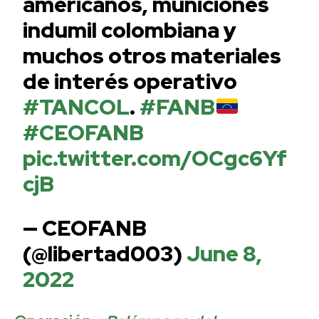
americanos, municiones
indumil colombiana y
muchos otros materiales
de interés operativo
#TANCOL
.
#FANB
#CEOFANB
pic.twitter.com/OCgc6Yf
cjB
— CEOFANB
(@libertad003)
June 8,
2022