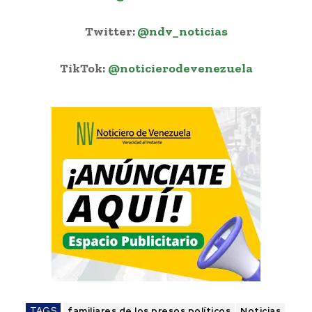
Twitter:
@ndv_noticias
TikTok:
@noticierodevenezuela
TAGS
familiares de los presos políticos
Noticias