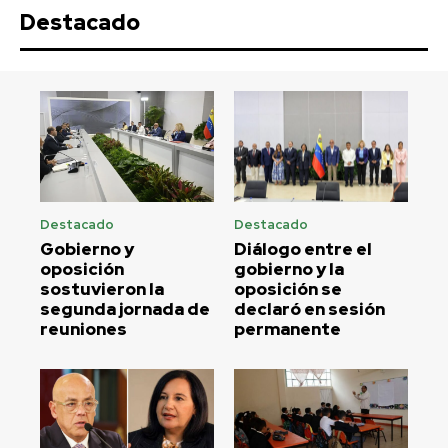
Destacado
Destacado
Destacado
Gobierno y
Diálogo entre el
oposición
gobierno y la
sostuvieron la
oposición se
segunda jornada de
declaró en sesión
reuniones
permanente