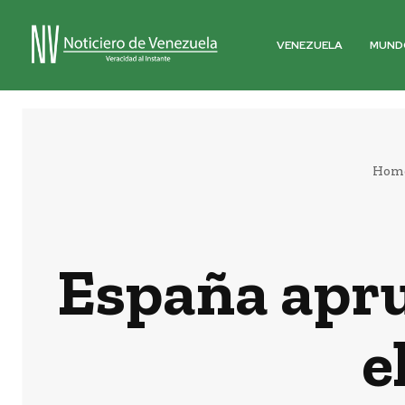
VENEZUELA
MUND
Hom
España aprue
e