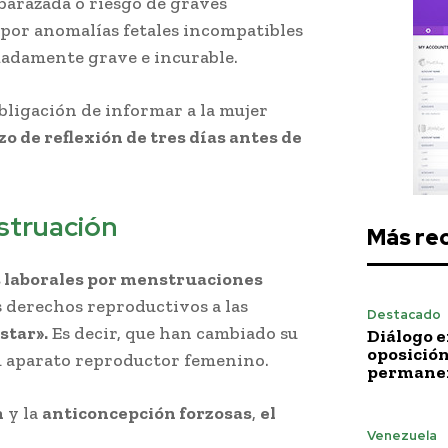
mbarazada o riesgo de graves
o por anomalías fetales incompatibles
adamente grave e incurable.
bligación de informar a la mujer
zo de reflexión de tres días antes de
struación
Más re
s laborales por menstruaciones
s derechos reproductivos a las
Destacado
star».
Es decir, que han cambiado su
Diálogo e
oposición
u aparato reproductor femenino.
permane
n
y la
anticoncepción forzosas
,
el
Venezuela