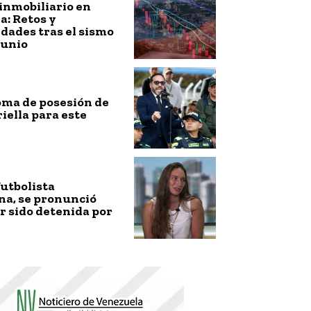
inmobiliario en
: Retos y
dades tras el sismo
junio
toma de posesión de
riella para este
futbolista
na, se pronunció
r sido detenida por