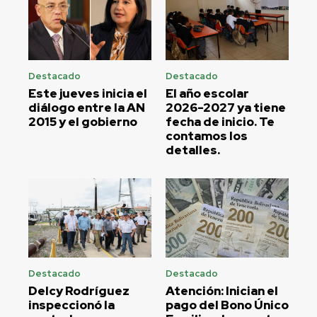
Destacado
Destacado
Este jueves inicia el
El año escolar
diálogo entre la AN
2026-2027 ya tiene
2015 y el gobierno
fecha de inicio. Te
contamos los
detalles.
Destacado
Destacado
Delcy Rodríguez
Atención: Inician el
inspeccionó la
pago del Bono Único