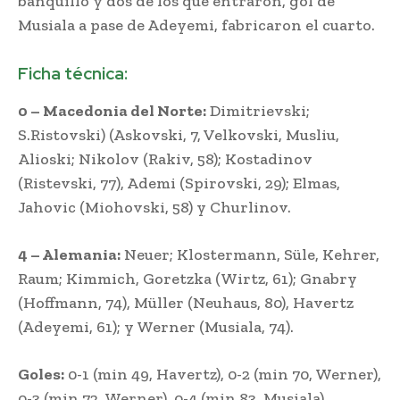
banquillo y dos de los que entraron, gol de
Musiala a pase de Adeyemi, fabricaron el cuarto.
Ficha técnica:
0 – Macedonia del Norte:
Dimitrievski;
S.Ristovski) (Askovski, 7, Velkovski, Musliu,
Alioski; Nikolov (Rakiv, 58); Kostadinov
(Ristevski, 77), Ademi (Spirovski, 29); Elmas,
Jahovic (Miohovski, 58) y Churlinov.
4 – Alemania:
Neuer; Klostermann, Süle, Kehrer,
Raum; Kimmich, Goretzka (Wirtz, 61); Gnabry
(Hoffmann, 74), Müller (Neuhaus, 80), Havertz
(Adeyemi, 61); y Werner (Musiala, 74).
Goles:
0-1 (min 49, Havertz), 0-2 (min 70, Werner),
0-3 (min 72, Werner), 0-4 (min 83, Musiala)