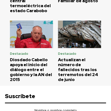
central
Familiar de agosto
termoeléctrica del
estado Carabobo
Destacado
Destacado
Diosdado Cabello
Actualizan el
apoya el inicio del
número de
diálogo entre el
fallecidos tras los
gobierno y la AN del
terremotos del 24
2015
de junio
Suscríbete
Nombre o nombre completo