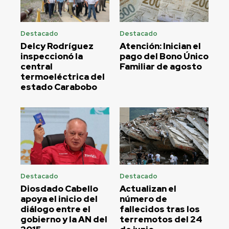
Destacado
Destacado
Delcy Rodríguez
Atención: Inician el
inspeccionó la
pago del Bono Único
central
Familiar de agosto
termoeléctrica del
estado Carabobo
Destacado
Destacado
Diosdado Cabello
Actualizan el
apoya el inicio del
número de
diálogo entre el
fallecidos tras los
gobierno y la AN del
terremotos del 24