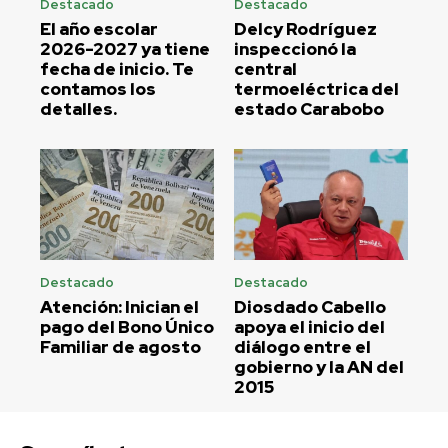
Destacado
Destacado
El año escolar
Delcy Rodríguez
2026-2027 ya tiene
inspeccionó la
fecha de inicio. Te
central
contamos los
termoeléctrica del
detalles.
estado Carabobo
Destacado
Destacado
Atención: Inician el
Diosdado Cabello
pago del Bono Único
apoya el inicio del
Familiar de agosto
diálogo entre el
gobierno y la AN del
2015