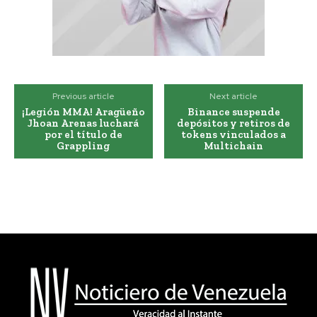
Previous article
Next article
¡Legión MMA! Aragüeño
Binance suspende
Jhoan Arenas luchará
depósitos y retiros de
por el título de
tokens vinculados a
Grappling
Multichain