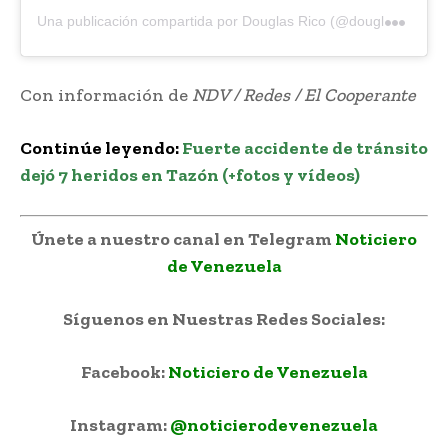
U
na publicación compartida por Douglas Rico (@douglasricovzla)
Con información de
NDV / Redes / El Cooperante
Continúe leyendo:
Fuerte accidente de tránsito
dejó 7 heridos en Tazón (+fotos y vídeos)
Únete a nuestro canal en Telegram
Noticiero
de Venezuela
Síguenos en Nuestras Redes Sociales:
Facebook:
Noticiero de Venezuela
Instagram:
@noticierodevenezuela