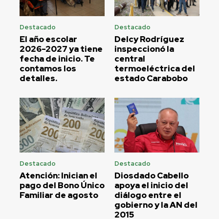
Destacado
Destacado
El año escolar
Delcy Rodríguez
2026-2027 ya tiene
inspeccionó la
fecha de inicio. Te
central
contamos los
termoeléctrica del
detalles.
estado Carabobo
Destacado
Destacado
Atención: Inician el
Diosdado Cabello
pago del Bono Único
apoya el inicio del
Familiar de agosto
diálogo entre el
gobierno y la AN del
2015