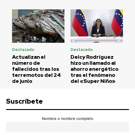
Destacado
Destacado
Actualizan el
Delcy Rodríguez
número de
hizo un llamado al
fallecidos tras los
ahorro energético
terremotos del 24
tras el fenómeno
de junio
del «Super Niño»
Suscríbete
Nombre o nombre completo