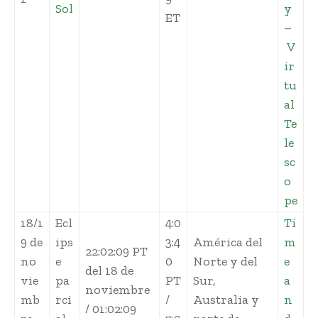
Sol
y
ET
–
V
ir
tu
al
Te
le
sc
o
pe
18/1
Ecl
4:0
Ti
9 de
ips
3:4
América del
m
22:02:09 PT
no
e
0
Norte y del
e
del 18 de
vie
pa
PT
Sur,
a
noviembre
mb
rci
/
Australia y
n
/ 01:02:09