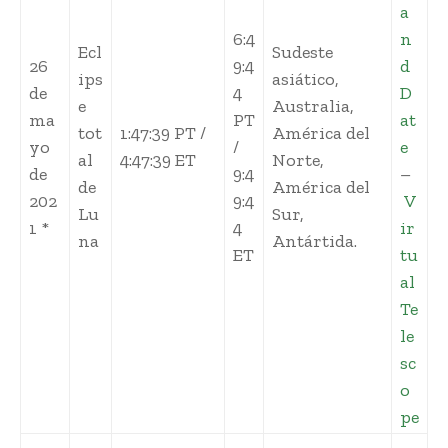
a
6:4
n
Ecl
Sudeste
26
9:4
d
ips
asiático,
de
4
D
e
Australia,
ma
PT
at
tot
1:47:39 PT /
América del
yo
/
e
al
4:47:39 ET
Norte,
de
9:4
–
de
América del
202
9:4
V
Lu
Sur,
1 *
4
ir
na
Antártida.
ET
tu
al
Te
le
sc
o
pe