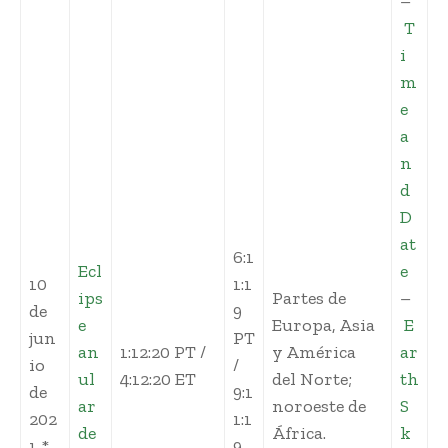
–
T
i
m
e
a
n
d
D
at
6:1
Ecl
e
10
1:1
ips
Partes de
–
de
9
e
Europa, Asia
E
jun
PT
an
1:12:20 PT /
y América
ar
io
/
ul
4:12:20 ET
del Norte;
th
de
9:1
ar
noroeste de
S
202
1:1
de
África.
k
1 *
9