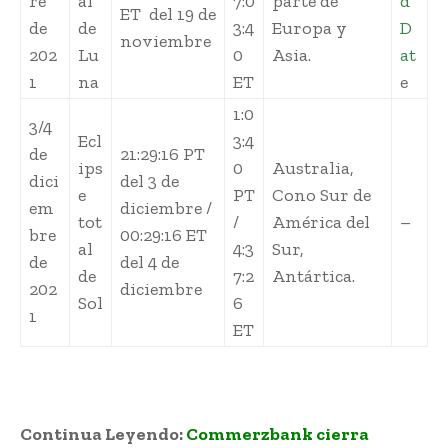
re
al
7:0
parte de
d
ET del 19 de
de
de
3:4
Europa y
D
noviembre
202
Lu
0
Asia.
at
1
na
ET
e
1:0
3/4
Ecl
3:4
de
21:29:16 PT
ips
0
Australia,
dici
del 3 de
e
PT
Cono Sur de
em
diciembre /
tot
/
América del
–
bre
00:29:16 ET
al
4:3
Sur,
de
del 4 de
de
7:2
Antártica.
202
diciembre
Sol
6
1
ET
Continua Leyendo:
Commerzbank cierra