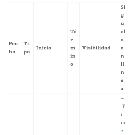
Sí
g
u
Té
el
r
o
Fec
Ti
Inicio
m
Visibilidad
e
ha
po
in
n
o
lí
n
e
a
–
T
i
m
e